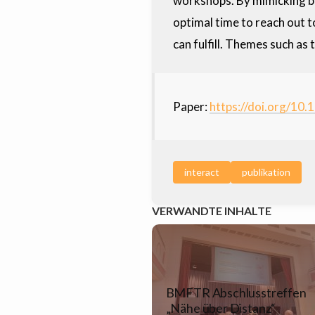
workshops. By mimicking be
optimal time to reach out t
can fulfill. Themes such as 
Paper:
https://doi.org/10
interact
publikation
VERWANDTE INHALTE
BMFTR Abschlusstreffen
„Nähe über Distanz“