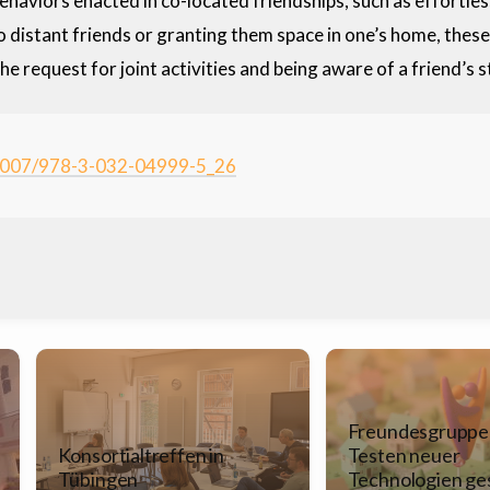
haviors enacted in co-located friendships, such as effortle
o distant friends or granting them space in one’s home, thes
the request for joint activities and being aware of a friend’s s
.1007/978-3-032-04999-5_26
Freundesgruppe
Konsortialtreffen in
Testen neuer
Tübingen
Technologien ge