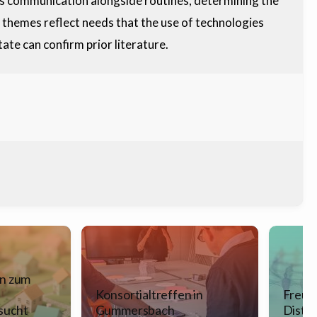
ss communication alongside routines, determining the
e themes reflect needs that the use of technologies
tate can confirm prior literature.
n zum
Konsortialtreffen in
Freun
sucht
Gummersbach
Dista