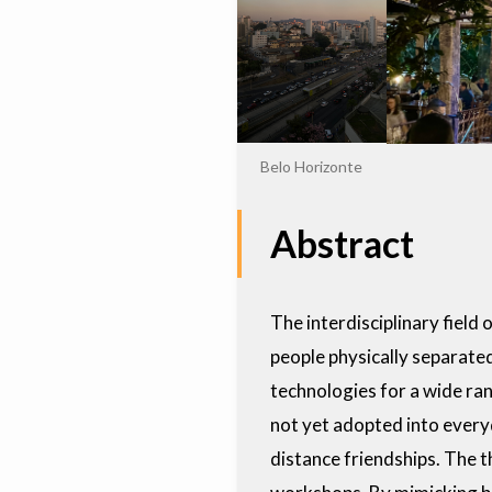
Belo Horizonte
Abstract
The interdisciplinary fiel
people physically separated
technologies for a wide ran
not yet adopted into every
distance friendships. The 