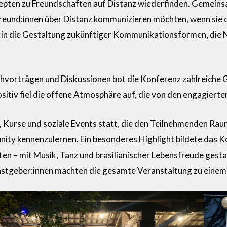
pten zu Freundschaften auf Distanz wiederfinden. Gemeins
eund:innen über Distanz kommunizieren möchten, wenn sie di
ke in die Gestaltung zukünftiger Kommunikationsformen, die
vorträgen und Diskussionen bot die Konferenz zahlreiche G
itiv fiel die offene Atmosphäre auf, die von den engagiert
 Kurse und soziale Events statt, die den Teilnehmenden Raum
ity kennenzulernen. Ein besonderes Highlight bildete das Ko
n – mit Musik, Tanz und brasilianischer Lebensfreude gestalt
astgeber:innen machten die gesamte Veranstaltung zu einem 